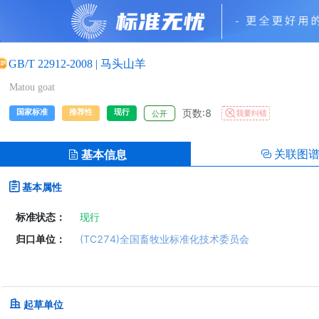
GB/T 22912-2008
|
马头山羊
Matou goat
页数:8
国家标准
推荐性
现行
我要纠错
公开
关联图
基本信息
基本属性
标准状态：
现行
归口单位：
(TC274)全国畜牧业标准化技术委员会
起草单位