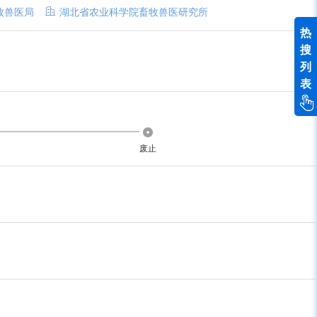
牧兽医局
湖北省农业科学院畜牧兽医研究所
热
搜
列
表
废止