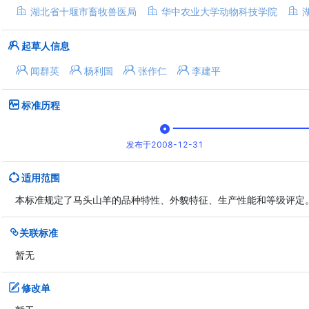
湖北省十堰市畜牧兽医局
华中农业大学动物科技学院
起草人信息
闻群英
杨利国
张作仁
李建平
标准历程
发布于2008-12-31
适用范围
本标准规定了马头山羊的品种特性、外貌特征、生产性能和等级评定
关联标准
暂无
修改单