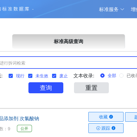
标准服务
增
标准高级查询
:
文本收录:
全部
已收
现行
未生效
废止
查询
重置
收藏
 食品添加剂 次氯酸钠
跟踪
公开
数：9