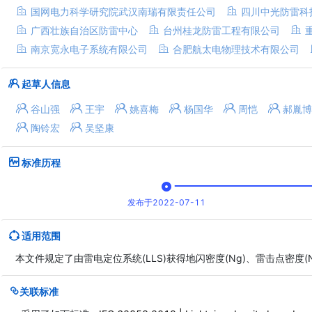
国网电力科学研究院武汉南瑞有限责任公司
四川中光防雷科
广西壮族自治区防雷中心
台州桂龙防雷工程有限公司
南京宽永电子系统有限公司
合肥航太电物理技术有限公司
起草人信息
谷山强
王宇
姚喜梅
杨国华
周恺
郝胤博
陶铃宏
吴坚康
标准历程
发布于2022-07-11
适用范围
本文件规定了由雷电定位系统(LLS)获得地闪密度(Ng)、雷击点密度
关联标准