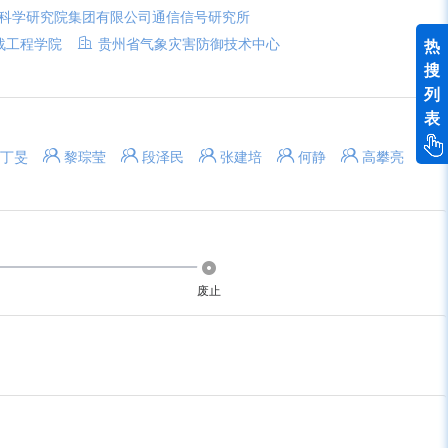
科学研究院集团有限公司通信信号研究所
战工程学院
贵州省气象灾害防御技术中心
热
搜
列
表
丁旻
黎琮莹
段泽民
张建培
何静
高攀亮
废止