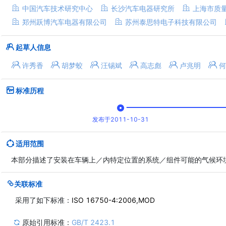
中国汽车技术研究中心
长沙汽车电器研究所
上海市质
郑州跃博汽车电器有限公司
苏州泰思特电子科技有限公司
起草人信息
许秀香
胡梦蛟
汪锡斌
高志彪
卢兆明
何
标准历程
发布于2011-10-31
适用范围
本部分描述了安装在车辆上／内特定位置的系统／组件可能的气候环
关联标准
采用了如下标准：
ISO 16750-4:2006,MOD
原始引用标准：
GB/T 2423.1