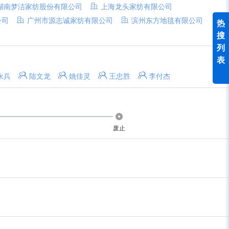
湖南梦洁家纺股份有限公司
上海龙头家纺有限公司
公司
广州市源志诚家纺有限公司
滨州东方地毯有限公司
热
搜
列
表
永兵
陆文龙
姚佳灵
王忠胜
李付杰
废止