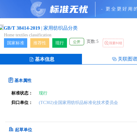
GB/T 38414-2019
|
家用纺织品分类
Home textiles classification
页数:5
公开
国家标准
推荐性
现行
我要纠错
关联图
基本信息
基本属性
标准状态：
现行
归口单位：
(TC302)全国家用纺织品标准化技术委员会
起草单位