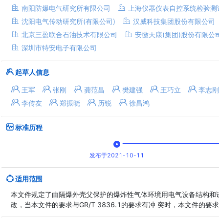
南阳防爆电气研究所有限公司
上海仪器仪表自控系统检验测
沈阳电气传动研究所(有限公司)
汉威科技集团股份有限公司
北京三盈联合石油技术有限公司
安徽天康(集团)股份有限公
深圳市特安电子有限公司
起草人信息
王军
张刚
龚范昌
樊建强
王巧立
李志刚
李传友
郑振晓
历锐
徐昌鸿
标准历程
发布于2021-10-11
适用范围
本文件规定了由隔爆外壳父保护的爆炸性气体环境用电气设备结构和试验
改，当本文件的要求与GR/T 3836.1的要求有冲 突时，本文件的要