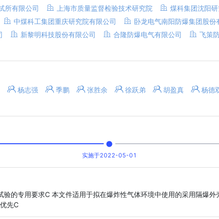
试所有限公司
上海市质量监督检验技术研究院
煤科集团沈阳研
中煤科工集团重庆研究院有限公司
卧龙电气南阳防爆集团股份
司
新黎明科技股份有限公司
合隆防爆电气有限公司
飞策
杨志强
季鹏
张胜余
徐跃弟
胡盈真
杨德
实施于2022-05-01
的专用要求C 本文件适用于拟在爆炸性气体环境中使用的采用隔爆外壳％ 保
求优先C