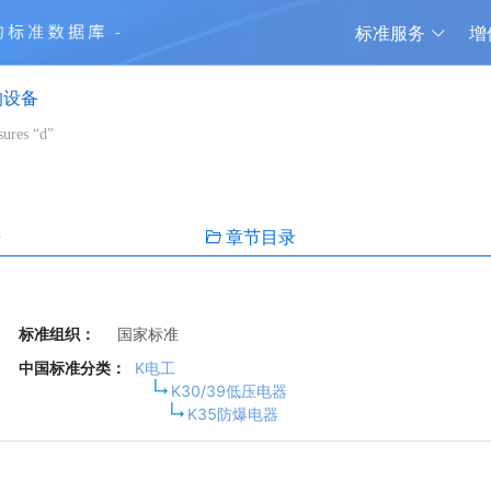
标准服务
增
的设备
ures “d”
谱
章节目录
标准组织：
国家标准
中国标准分类：
K电工
K30/39低压电器
K35防爆电器