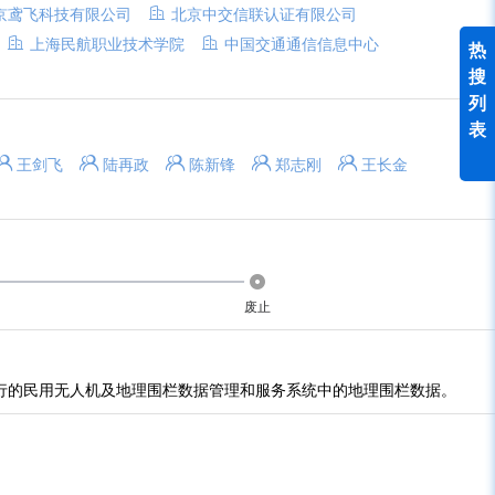
京鸢飞科技有限公司
北京中交信联认证有限公司
上海民航职业技术学院
中国交通通信信息中心
热
搜
列
表
王剑飞
陆再政
陈新锋
郑志刚
王长金
废止
运行的民用无人机及地理围栏数据管理和服务系统中的地理围栏数据。