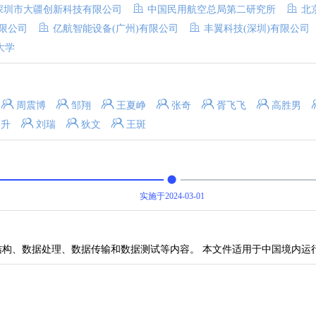
深圳市大疆创新科技有限公司
中国民用航空总局第二研究所
北
限公司
亿航智能设备(广州)有限公司
丰翼科技(深圳)有限公司
大学
周震博
邹翔
王夏峥
张奇
胥飞飞
高胜男
高升
刘瑞
狄文
王斑
实施于2024-03-01
据结构、数据处理、数据传输和数据测试等内容。 本文件适用于中国境内