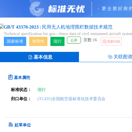
GB/T 43370-2023
|
民用无人机地理围栏数据技术规范
Technical specification for geo—fence data of civil unmanned aircraft syste
页数:16
公开
国家标准
推荐性
现行
我要纠错
关联图
基本信息
基本属性
标准状态：
现行
归口单位：
(TC435)全国航空器标准化技术委员会
起草单位