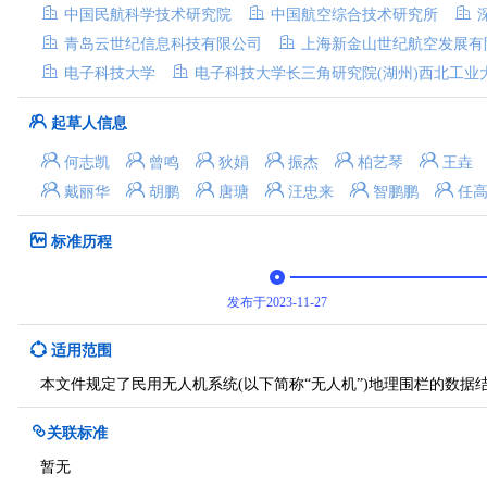
中国民航科学技术研究院
中国航空综合技术研究所
青岛云世纪信息科技有限公司
上海新金山世纪航空发展有
电子科技大学
电子科技大学长三角研究院(湖州)西北工业
起草人信息
何志凯
曾鸣
狄娟
振杰
柏艺琴
王垚
戴丽华
胡鹏
唐瑭
汪忠来
智鹏鹏
任
标准历程
发布于2023-11-27
适用范围
本文件规定了民用无人机系统(以下简称“无人机”)地理围栏的数
关联标准
暂无