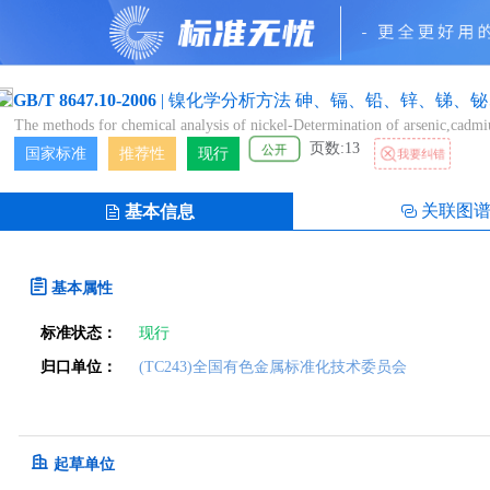
GB/T 8647.10-2006
|
镍化学分析方法 砷、镉、铅、锌、锑、铋
The methods for chemical analysis of nickel-Determination of arsenic,cadm
页数:13
公开
国家标准
推荐性
现行
我要纠错
关联图
基本信息
基本属性
标准状态：
现行
归口单位：
(TC243)全国有色金属标准化技术委员会
起草单位