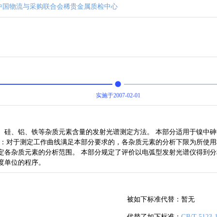
中国物流与采购联合会稀贵金属质检中心
实施于2007-02-01
、硅、铝、铁等杂质元素含量的发射光谱测定方法。 本部分适用于镍中
：对于测定工作曲线满足本部分要求的，各杂质元素的分析下限为所使用标
定各杂质元素的分析范围。 本部分规定了评价以电弧型发射光谱仪得到
度单位的程序。
被如下标准代替：
暂无
代替了如下标准：
GB/T 5123-