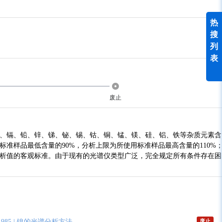
热
搜
列
表
废止
砷、镉、铅、锌、锑、铋、锡、钴、铜、锰、镁、硅、铝、铁等杂质元素含
准样品最低含量的90%，分析上限为所使用标准样品最高含量的110%
分析值的客观标准。由于现有的光谱仪类型广泛，完全规定所有条件存在困
1985
| 镍的光谱分析方法
废止