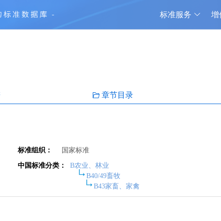
标准服务
增
谱
章节目录
标准组织：
国家标准
中国标准分类：
B农业、林业
B40/49畜牧
B43家畜、家禽