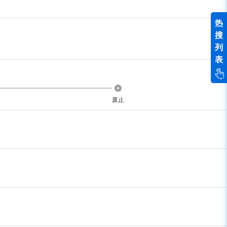
热
搜
列
表
废止