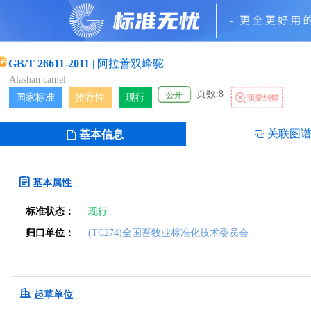
GB/T 26611-2011
|
阿拉善双峰驼
Alashan camel
页数:8
公开
国家标准
推荐性
现行
我要纠错
关联图
基本信息
基本属性
标准状态：
现行
归口单位：
(TC274)全国畜牧业标准化技术委员会
起草单位