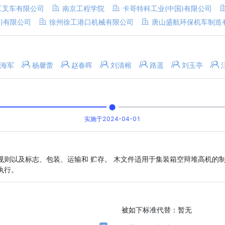
工叉车有限公司
南京工程学院
卡哥特科工业(中国)有限公司
)有限公司
徐州徐工港口机械有限公司
唐山盛航环保机车制造
海军
杨馨蕾
赵春晖
刘清榕
路遥
刘玉亭
实施于2024-04-01
则以及标志、包装、运输和 贮存。 木文件适用于集装箱空辩堆高机的
执行。
被如下标准代替：
暂无